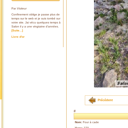
Par
Visiteur
Confinement oblige je passe plus de
temps sur le web et je suis tombé sur
votre site. Jai vécu quelques temps à
Salon il y a une vingtaine d'années.
[Suite...]
Livre d'or
Précédent
#
Nom:
Four à cade
Vues:
270