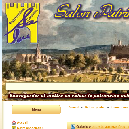
Accueil
Galerie photos
Journée aux
Menu
Accueil
Galerie »
Journée aux Manières - 
Notre association