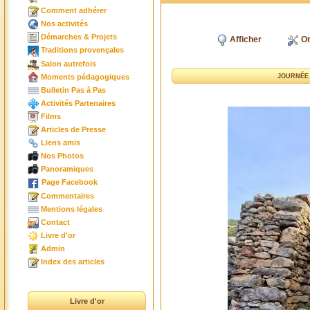
Comment adhérer
Nos activités
Démarches & Projets
Afficher
Or
Traditions provençales
Salon autrefois
Moments pédagogiques
JOURNÉE 
Bulletin Pas à Pas
Activités Partenaires
Films
Articles de Presse
Liens amis
Nos Photos
Panoramiques
Page Facebook
Commentaires
Mentions légales
Contact
Livre d'or
Admin
Index des articles
Livre d'or