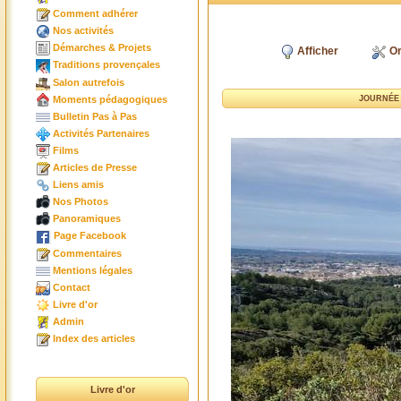
Comment adhérer
Nos activités
Démarches & Projets
Afficher
Or
Traditions provençales
Salon autrefois
Moments pédagogiques
JOURNÉE 
Bulletin Pas à Pas
Activités Partenaires
Films
Articles de Presse
Liens amis
Nos Photos
Panoramiques
Page Facebook
Commentaires
Mentions légales
Contact
Livre d'or
Admin
Index des articles
Livre d'or