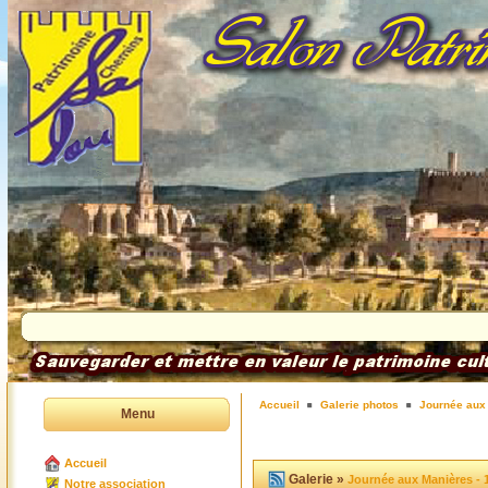
Accueil
Galerie photos
Journée aux
Menu
Accueil
Galerie »
Journée aux Manières - 
Notre association