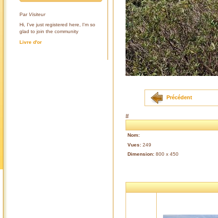
Par
Visiteur
Hi, I've just registered here, I'm so
glad to join the community
Livre d'or
Précédent
#
Nom:
Vues:
249
Dimension:
800 x 450