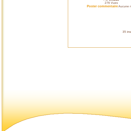
276
Vues
Poster commentaire
Aucune n
35 ima