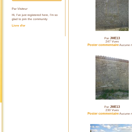
Par
Visiteur
Hi, I've just registered here, I'm so
glad to join the community
Livre d'or
JME13
Par
247
Vues
Poster commentaire
Aucune n
JME13
Par
230
Vues
Poster commentaire
Aucune n