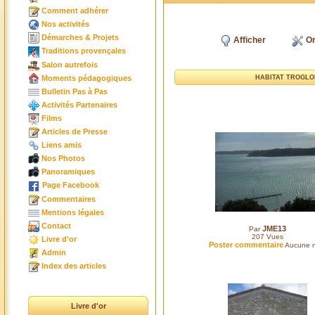
Comment adhérer
Nos activités
Démarches & Projets
Afficher
Or
Traditions provençales
Salon autrefois
Moments pédagogiques
HABITAT TROGLOD
Bulletin Pas à Pas
Activités Partenaires
Films
Articles de Presse
Liens amis
Nos Photos
Panoramiques
Page Facebook
Commentaires
Mentions légales
Contact
JME13
Par
207
Vues
Livre d'or
Poster commentaire
Aucune n
Admin
Index des articles
Livre d'or