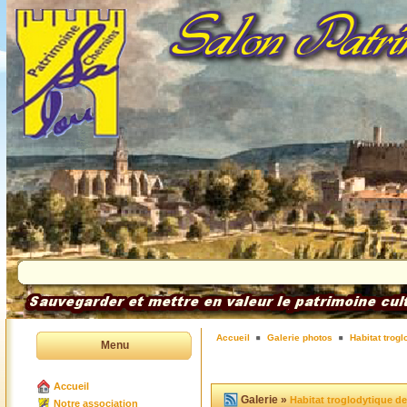
Accueil
Galerie photos
Habitat trog
Menu
Accueil
Galerie »
Habitat troglodytique d
Notre association