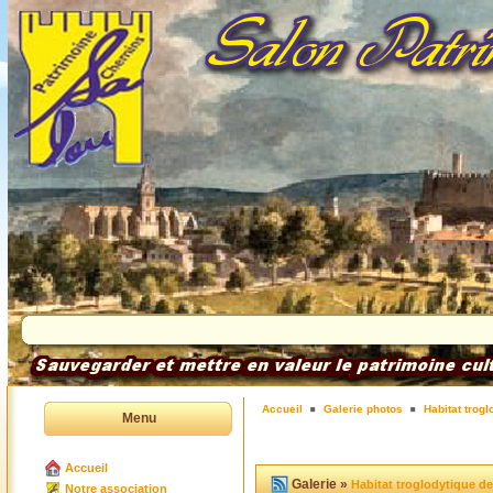
Accueil
Galerie photos
Habitat trog
Menu
Accueil
Galerie »
Habitat troglodytique d
Notre association