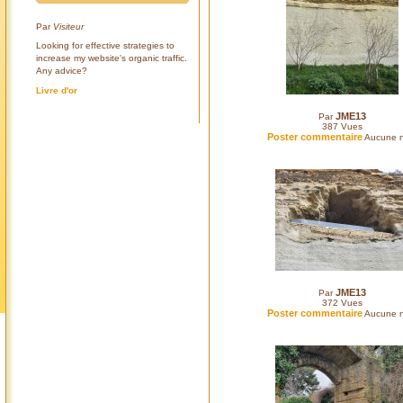
Par
Visiteur
Looking for effective strategies to
increase my website's organic traffic.
Any advice?
Livre d'or
JME13
Par
387
Vues
Poster commentaire
Aucune n
JME13
Par
372
Vues
Poster commentaire
Aucune n