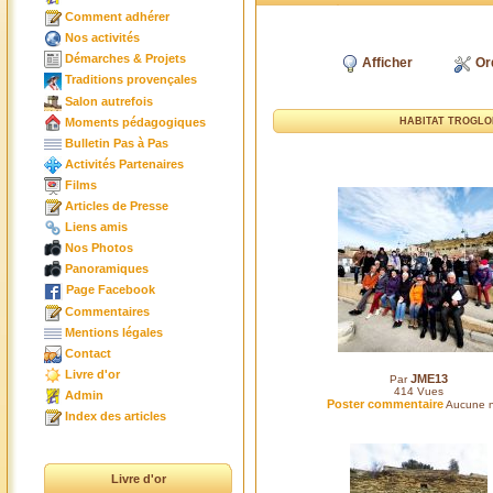
Comment adhérer
Nos activités
Démarches & Projets
Afficher
Or
Traditions provençales
Salon autrefois
Moments pédagogiques
HABITAT TROGLOD
Bulletin Pas à Pas
Activités Partenaires
Films
Articles de Presse
Liens amis
Nos Photos
Panoramiques
Page Facebook
Commentaires
Mentions légales
Contact
Livre d'or
JME13
Par
414
Vues
Admin
Poster commentaire
Aucune n
Index des articles
Livre d'or