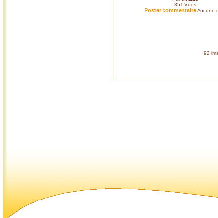
351
Vues
Poster commentaire
Aucune n
92 ima