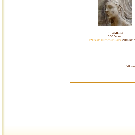
JME13
Par
308
Vues
Poster commentaire
Aucune n
59 ima