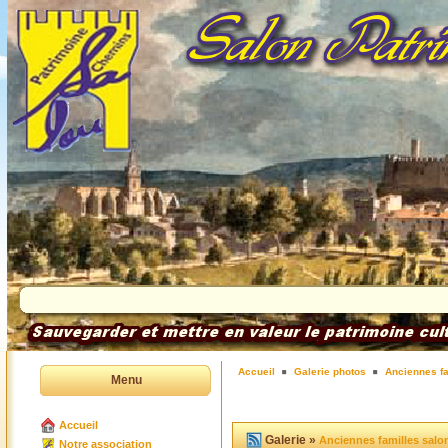
Accueil
Galerie photos
Anciennes fa
Menu
Accueil
Galerie »
Anciennes familles salo
Notre association