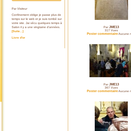
Par
Visiteur
Confinement oblige je passe plus de
temps sur le web et je suis tombé sur
votre site. Jai vécu quelques temps à
JME13
Salon il y a une vingtaine d'années.
Par
317
Vues
[Suite...]
Poster commentaire
Aucune n
Livre d'or
JME13
Par
367
Vues
Poster commentaire
Aucune n