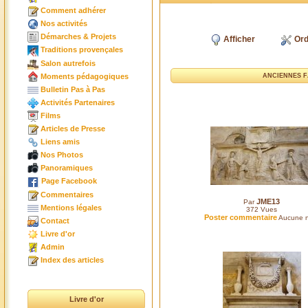
Comment adhérer
Nos activités
Démarches & Projets
Afficher
Ord
Traditions provençales
Salon autrefois
Moments pédagogiques
ANCIENNES F
Bulletin Pas à Pas
Activités Partenaires
Films
Articles de Presse
Liens amis
Nos Photos
Panoramiques
Page Facebook
Commentaires
JME13
Par
Mentions légales
372
Vues
Poster commentaire
Aucune n
Contact
Livre d'or
Admin
Index des articles
Livre d'or