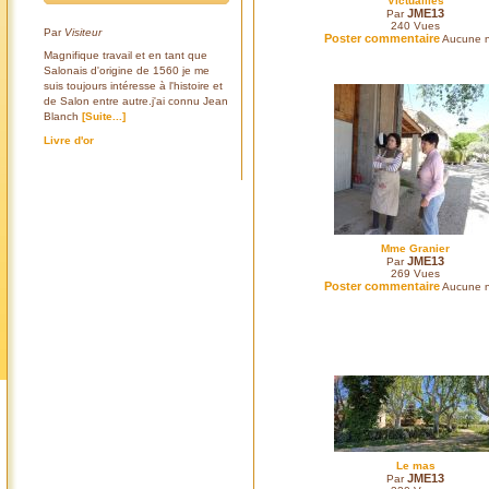
Victuailles
JME13
Par
240
Vues
Par
Visiteur
Poster commentaire
Aucune n
Magnifique travail et en tant que
Salonais d'origine de 1560 je me
suis toujours intéresse à l'histoire et
de Salon entre autre.j'ai connu Jean
Blanch
[Suite...]
Livre d'or
Mme Granier
JME13
Par
269
Vues
Poster commentaire
Aucune n
Le mas
JME13
Par