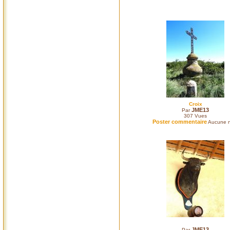
Croix
JME13
Par
307
Vues
Poster commentaire
Aucune n
JME13
Par