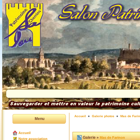
Accueil
Galerie photos
Mas de Fari
Menu
Accueil
Galerie »
Mas de Farinon
Notre association