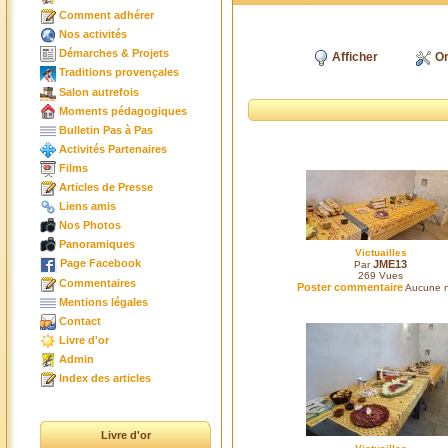
Comment adhérer
Nos activités
Démarches & Projets
Afficher
Or
Traditions provençales
Salon autrefois
Moments pédagogiques
Bulletin Pas à Pas
Activités Partenaires
Films
Articles de Presse
Liens amis
Nos Photos
Panoramiques
Victuailles
Page Facebook
JME13
Par
269
Vues
Commentaires
Poster commentaire
Aucune n
Mentions légales
Contact
Livre d'or
Admin
Index des articles
Livre d'or