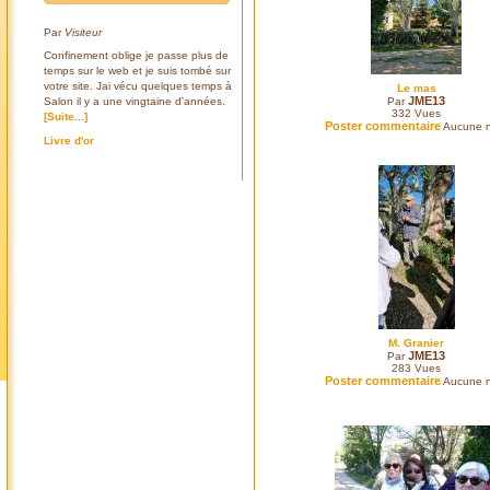
Par
Visiteur
Confinement oblige je passe plus de
temps sur le web et je suis tombé sur
votre site. Jai vécu quelques temps à
Le mas
JME13
Salon il y a une vingtaine d'années.
Par
332
Vues
[Suite...]
Poster commentaire
Aucune n
Livre d'or
M. Granier
JME13
Par
283
Vues
Poster commentaire
Aucune n