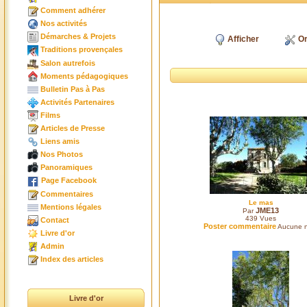
Comment adhérer
Nos activités
Démarches & Projets
Afficher
Or
Traditions provençales
Salon autrefois
Moments pédagogiques
Bulletin Pas à Pas
Activités Partenaires
Films
Articles de Presse
Liens amis
Nos Photos
Panoramiques
Page Facebook
Commentaires
Le mas
Mentions légales
JME13
Par
439
Vues
Contact
Poster commentaire
Aucune n
Livre d'or
Admin
Index des articles
Livre d'or