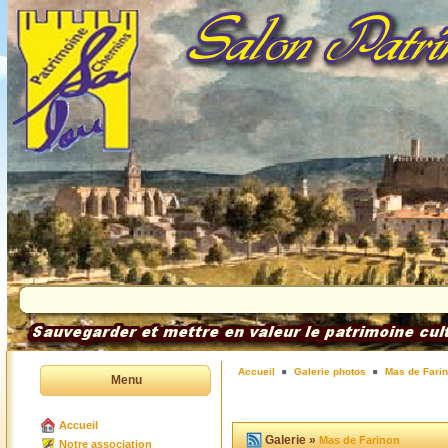
Accueil
Galerie photos
Mas de Fari
Menu
Accueil
Galerie »
Mas de Farinon
Notre association