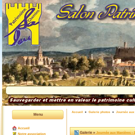
Accueil
Galerie photos
Journée aux
Menu
Accueil
Galerie »
Journée aux Manières - 
Notre association