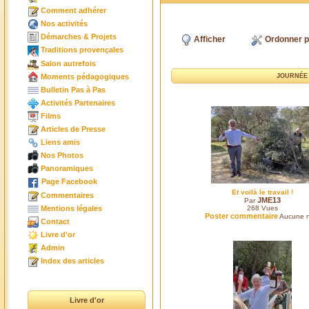
Comment adhérer
Nos activités
Démarches & Projets
Afficher
Ordonner p
Traditions provençales
Salon autrefois
Moments pédagogiques
JOURNÉE 
Bulletin Pas à Pas
Activités Partenaires
Films
Articles de Presse
Liens amis
Nos Photos
Panoramiques
Page Facebook
Et voilà le travail !
Commentaires
JME13
Par
Mentions légales
268
Vues
Poster commentaire
Aucune n
Contact
Livre d'or
Admin
Index des articles
Livre d'or