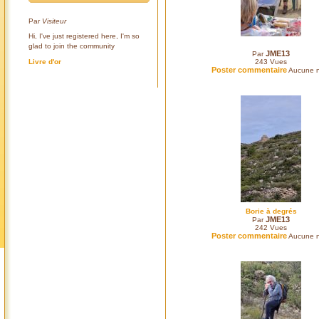
Par
Visiteur
Hi, I've just registered here, I'm so
glad to join the community
JME13
Par
Livre d'or
243
Vues
Poster commentaire
Aucune n
Borie à degrés
JME13
Par
242
Vues
Poster commentaire
Aucune n