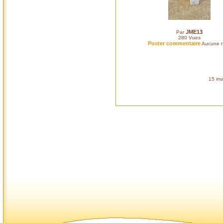
JME13
Par
280
Vues
Poster commentaire
Aucune n
15 ima