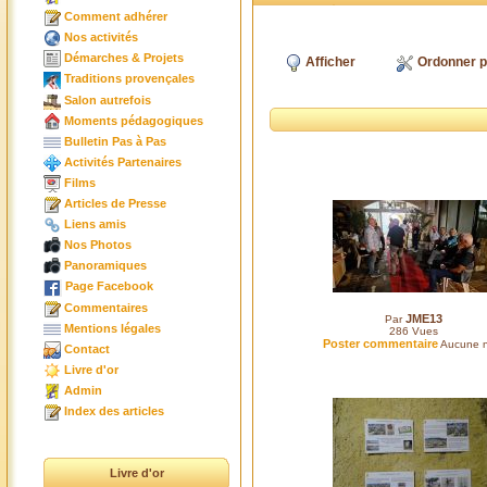
Comment adhérer
Nos activités
Démarches & Projets
Afficher
Ordonner p
Traditions provençales
Salon autrefois
Moments pédagogiques
Bulletin Pas à Pas
Activités Partenaires
Films
Articles de Presse
Liens amis
Nos Photos
Panoramiques
Page Facebook
Commentaires
JME13
Par
Mentions légales
286
Vues
Poster commentaire
Aucune n
Contact
Livre d'or
Admin
Index des articles
Livre d'or