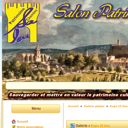
Accueil
Galerie photos
Expo 10 Ans
Menu
Accueil
Galerie »
Expo 10 Ans
Notre association