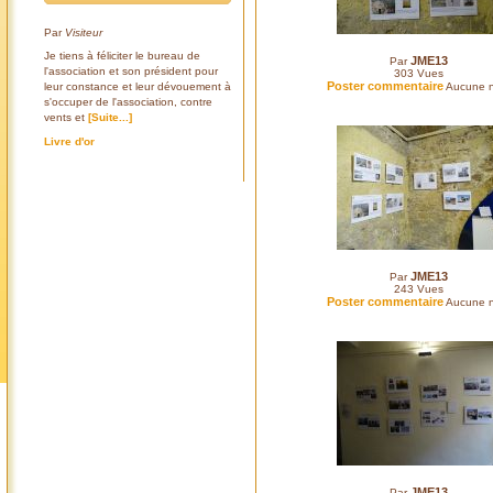
Par
Visiteur
Je tiens à féliciter le bureau de
JME13
Par
l'association et son président pour
303
Vues
Poster commentaire
leur constance et leur dévouement à
Aucune n
s'occuper de l'association, contre
vents et
[Suite...]
Livre d'or
JME13
Par
243
Vues
Poster commentaire
Aucune n
JME13
Par