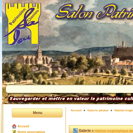
Accueil
Galerie photos
Habitat trog
Menu
Accueil
Galerie »
Habitat troglodytique d
Notre association