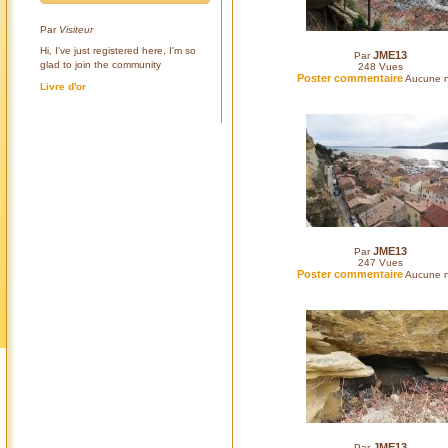
Par
Visiteur
Hi, I've just registered here, I'm so
JME13
Par
glad to join the community
248
Vues
Poster commentaire
Aucune n
Livre d'or
JME13
Par
247
Vues
Poster commentaire
Aucune n
JME13
Par