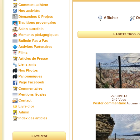
Comment adhérer
Nos activités
Démarches & Projets
Afficher
Or
Traditions provençales
Salon autrefois
Moments pédagogiques
HABITAT TROGLOD
Bulletin Pas à Pas
Activités Partenaires
Films
Articles de Presse
Liens amis
Nos Photos
Panoramiques
Page Facebook
Commentaires
Mentions légales
JME13
Par
246
Vues
Contact
Poster commentaire
Aucune n
Livre d'or
Admin
Index des articles
Livre d'or