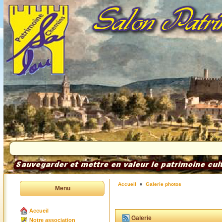
Accueil
Galerie photos
Menu
Accueil
Galerie
Notre association