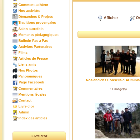
Comment adhérer
Nos activités
Démarches & Projets
Afficher
Or
Traditions provençales
Salon autrefois
Moments pédagogiques
Bulletin Pas à Pas
Activités Partenaires
Films
Articles de Presse
Liens amis
Nos Photos
Panoramiques
Nos anciens Conseils d'ADminis
Page Facebook
Commentaires
11 image(s)
Mentions légales
Contact
Livre d'or
Admin
Index des articles
Livre d'or