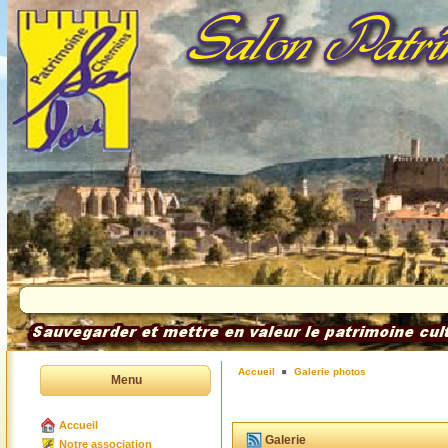
Accueil
Galerie photos
Menu
Accueil
Galerie
Notre association