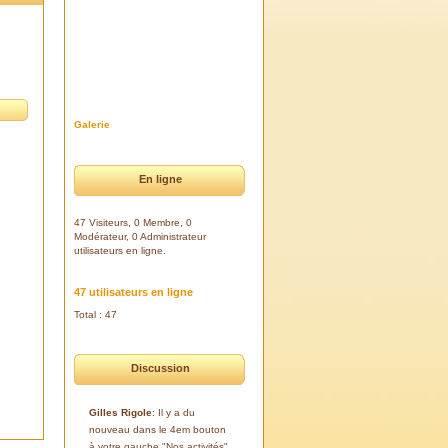
Galerie
En ligne
47 Visiteurs, 0 Membre, 0
Modérateur, 0 Administrateur
utilisateurs en ligne.
47 utilisateurs en ligne
Total : 47
Discussion
Gilles Rigole
: Il y a du
nouveau dans le 4em bouton
à votre gauche "Nos activités".