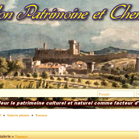
l
Galerie photos
Travaux
alerie »
Travaux