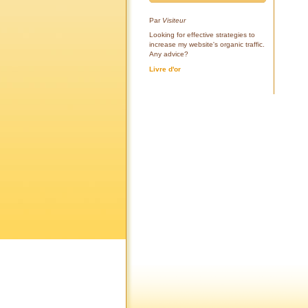
Par
Visiteur
Looking for effective strategies to
increase my website's organic traffic.
Any advice?
Livre d'or