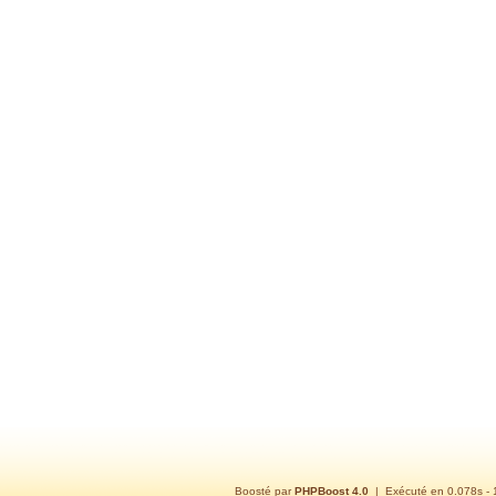
Boosté par
PHPBoost 4.0
| Exécuté en 0.078s -