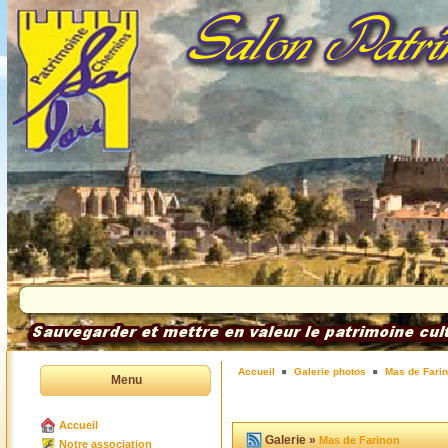
Accueil
Galerie photos
Mas de Fari
Menu
Accueil
Galerie »
Mas de Farinon
Notre association