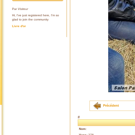
Par
Visiteur
Hi, I've just registered here, I'm so
glad to join the community
Livre d'or
Précédent
#
Nom:
Vues:
278