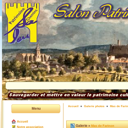
Accueil
Galerie photos
Mas de Fari
Menu
Accueil
Galerie »
Mas de Farinon
Notre association