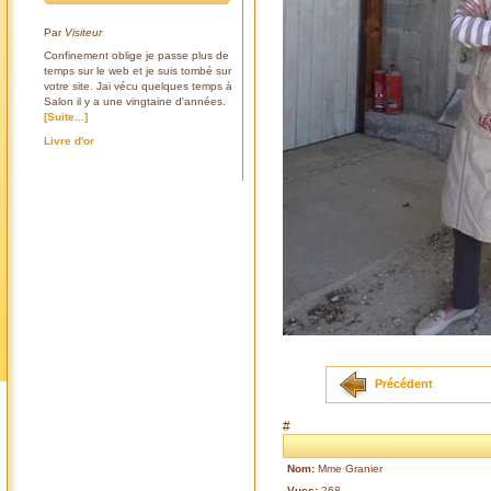
Par
Visiteur
Confinement oblige je passe plus de
temps sur le web et je suis tombé sur
votre site. Jai vécu quelques temps à
Salon il y a une vingtaine d'années.
[Suite...]
Livre d'or
Précédent
#
Nom:
Mme Granier
Vues:
268