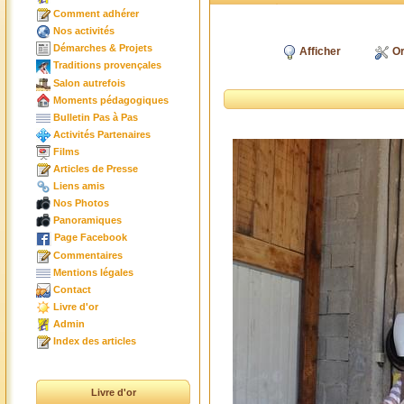
Comment adhérer
Nos activités
Démarches & Projets
Afficher
Or
Traditions provençales
Salon autrefois
Moments pédagogiques
Bulletin Pas à Pas
Activités Partenaires
Films
Articles de Presse
Liens amis
Nos Photos
Panoramiques
Page Facebook
Commentaires
Mentions légales
Contact
Livre d'or
Admin
Index des articles
Livre d'or