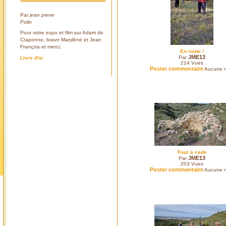
Par
jean pierre
Polin
Pour votre expo et film sur Adam de
Craponne, bravo Marylène et Jean
François et merci;
En route !
JME13
Par
Livre d'or
214
Vues
Poster commentaire
Aucune n
Four à cade
JME13
Par
203
Vues
Poster commentaire
Aucune n