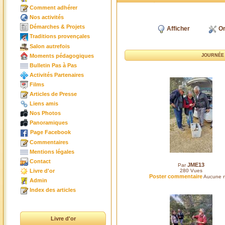
Comment adhérer
Nos activités
Démarches & Projets
Afficher
Or
Traditions provençales
Salon autrefois
Moments pédagogiques
JOURNÉE 
Bulletin Pas à Pas
Activités Partenaires
Films
Articles de Presse
Liens amis
Nos Photos
Panoramiques
Page Facebook
Commentaires
Mentions légales
Contact
JME13
Par
Livre d'or
280
Vues
Poster commentaire
Aucune n
Admin
Index des articles
Livre d'or