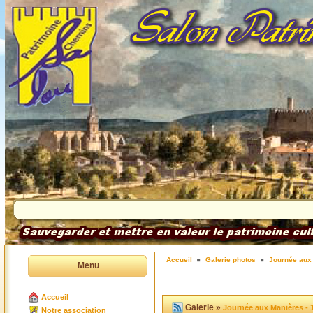
Accueil
Galerie photos
Journée aux
Menu
Accueil
Galerie »
Journée aux Manières - 
Notre association