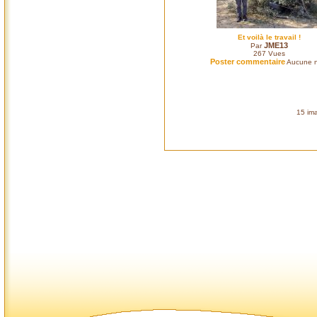
Et voilà le travail !
JME13
Par
267
Vues
Poster commentaire
Aucune n
15 ima