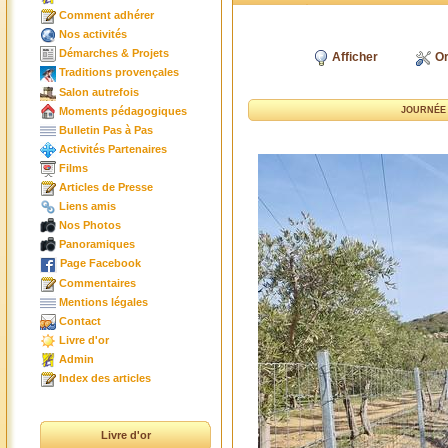
Comment adhérer
Nos activités
Démarches & Projets
Afficher
Or
Traditions provençales
Salon autrefois
Moments pédagogiques
JOURNÉE 
Bulletin Pas à Pas
Activités Partenaires
Films
Articles de Presse
Liens amis
Nos Photos
Panoramiques
Page Facebook
Commentaires
Mentions légales
Contact
Livre d'or
Admin
Index des articles
Livre d'or