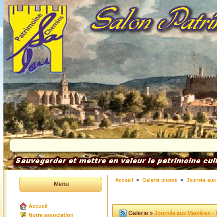
Accueil
Galerie photos
Journée aux
Menu
Accueil
Galerie »
Journée aux Manières - 
Notre association