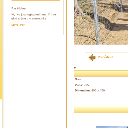
Par
Visiteur
Hi, I've just registered here, I'm so
glad to join the community
Livre d'or
Précédent
#
Nom:
Vues:
265
Dimension:
800 x 450