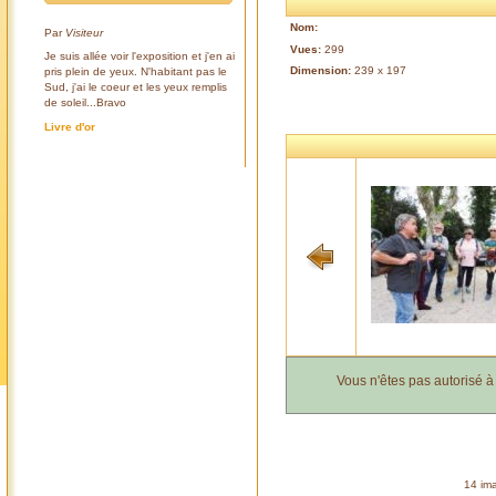
Nom:
Par
Visiteur
Vues:
299
Je suis allée voir l'exposition et j'en ai
Dimension:
239 x 197
pris plein de yeux. N'habitant pas le
Sud, j'ai le coeur et les yeux remplis
de soleil...Bravo
Livre d'or
Vous n'êtes pas autorisé 
14 ima