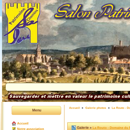
Accueil
Galerie photos
La Routo - D
Menu
Accueil
Galerie »
La Routo - Domaine du 
Notre association