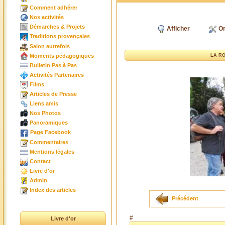
Comment adhérer
Nos activités
Démarches & Projets
Afficher
Or
Traditions provençales
Salon autrefois
Moments pédagogiques
LA R
Bulletin Pas à Pas
Activités Partenaires
Films
Articles de Presse
Liens amis
Nos Photos
Panoramiques
Page Facebook
Commentaires
Mentions légales
Contact
Livre d'or
Admin
Index des articles
Précédent
#
Livre d'or