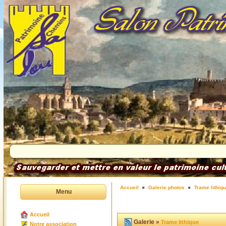
Accueil
Galerie photos
Trame lithiq
Menu
Accueil
Galerie »
Trame lithique
Notre association