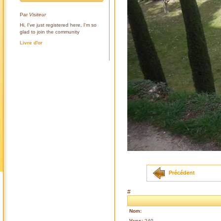
Par
Visiteur
Hi, I've just registered here, I'm so
glad to join the community
Livre d'or
Précédent
#
Nom:
Vues:
240