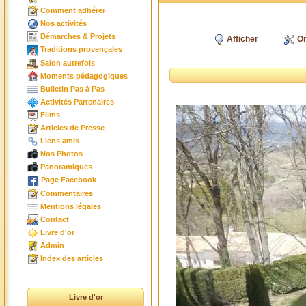
Comment adhérer
Nos activités
Démarches & Projets
Afficher
Or
Traditions provençales
Salon autrefois
Moments pédagogiques
Bulletin Pas à Pas
Activités Partenaires
Films
Articles de Presse
Liens amis
Nos Photos
Panoramiques
Page Facebook
Commentaires
Mentions légales
Contact
Livre d'or
Admin
Index des articles
Livre d'or