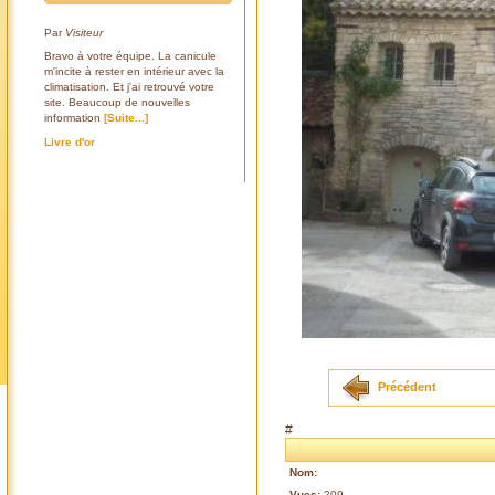
Par
Visiteur
Bravo à votre équipe. La canicule
m'incite à rester en intérieur avec la
climatisation. Et j'ai retrouvé votre
site. Beaucoup de nouvelles
information
[Suite...]
Livre d'or
Précédent
#
Nom:
Vues:
209