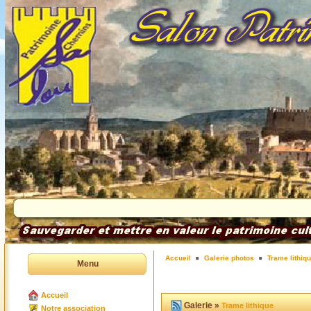
Accueil
Galerie photos
Trame lithiq
Menu
Accueil
Galerie »
Trame lithique
Notre association