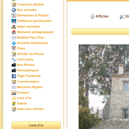
Comment adhérer
Nos activités
Démarches & Projets
Afficher
Or
Traditions provençales
Salon autrefois
Moments pédagogiques
Bulletin Pas à Pas
Activités Partenaires
Films
Articles de Presse
Liens amis
Nos Photos
Panoramiques
Page Facebook
Commentaires
Mentions légales
Contact
Livre d'or
Admin
Index des articles
Livre d'or