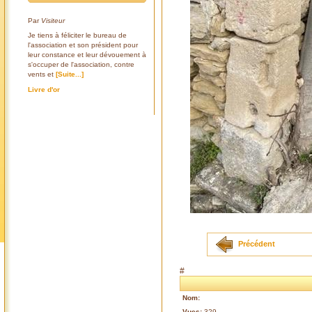
Par
Visiteur
Je tiens à féliciter le bureau de
l'association et son président pour
leur constance et leur dévouement à
s'occuper de l'association, contre
vents et
[Suite...]
Livre d'or
Précédent
#
Nom:
Vues:
329