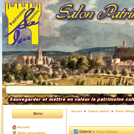
Accueil
Galerie photos
Trame lithiq
Menu
Accueil
Galerie »
Trame lithique
Notre association