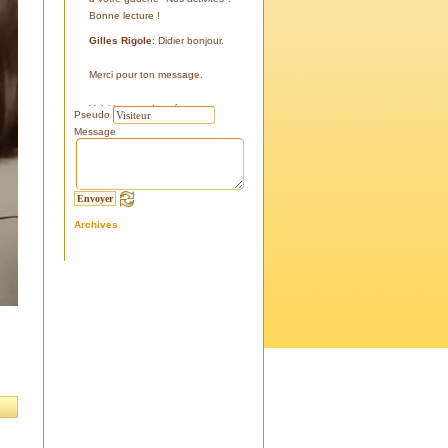
Bonne lecture !
Gilles Rigole
: Didier bonjour.
Merci pour ton message.
Voici les coordonnées:
Pseudo
43°38'48'' N
Message
05°07'24'' E
187 m
Si tu le peux, le veux, notre
association avec l'association
Archives
l'Eissame, fait une sortie le
vendredi 25 avril 2025 sur le
terrain pour découvrir ce four.
Tu peux t'y inscrire
Fraternellement, Gilles
RIGOLE, président 2025
Didier C
: Bonjour,
Je suis à la recherche de la
positi GPS du Four à Cade de
Salon, auriez-vous cette info .
Merci d'avance