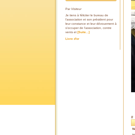
Par
Visiteur
Je tiens à féliciter le bureau de
l'association et son président pour
leur constance et leur dévouement à
s'occuper de l'association, contre
vents et
[Suite...]
Livre d'or
#
N
V