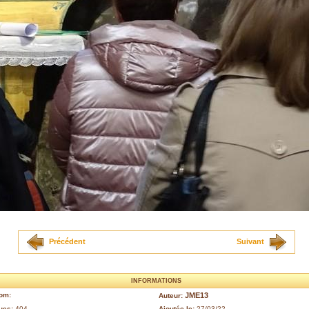
Précédent
Suivant
INFORMATIONS
om:
JME13
Auteur:
ues:
404
Ajoutée le:
27/03/22