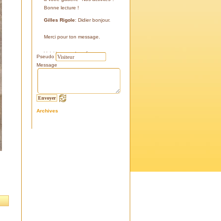
Bonne lecture !
Gilles Rigole
: Didier bonjour.
Merci pour ton message.
Voici les coordonnées:
Pseudo
43°38'48'' N
Message
05°07'24'' E
187 m
Si tu le peux, le veux, notre
association avec l'association
Archives
l'Eissame, fait une sortie le
vendredi 25 avril 2025 sur le
terrain pour découvrir ce four.
Tu peux t'y inscrire
Fraternellement, Gilles
RIGOLE, président 2025
Didier C
: Bonjour,
Je suis à la recherche de la
positi GPS du Four à Cade de
Salon, auriez-vous cette info .
Merci d'avance