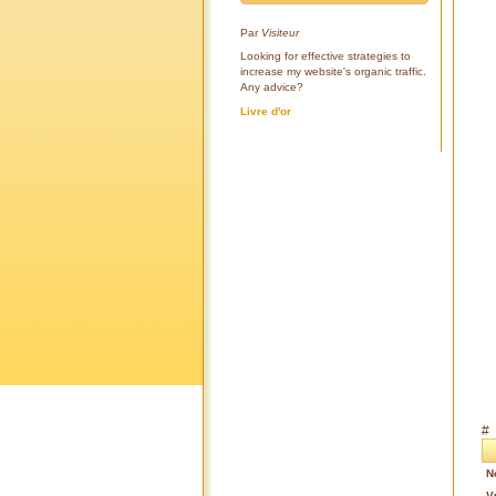
Par
Visiteur
Looking for effective strategies to
increase my website's organic traffic.
Any advice?
Livre d'or
#
N
V