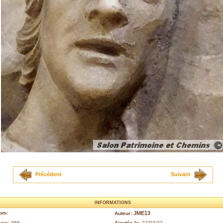
Précédent
Suivant
INFORMATIONS
om:
JME13
Auteur:
ues:
366
Ajoutée le:
27/03/22