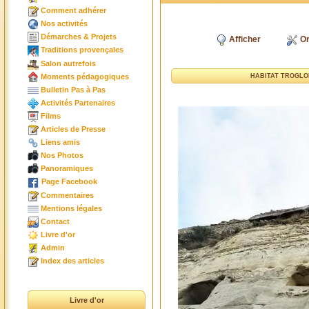
Comment adhérer
Nos activités
Démarches & Projets
Afficher
Or
Traditions provençales
Salon autrefois
Moments pédagogiques
HABITAT TROGLOD
Bulletin Pas à Pas
Activités Partenaires
Films
Articles de Presse
Liens amis
Nos Photos
Panoramiques
Page Facebook
Commentaires
Mentions légales
Contact
Livre d'or
Admin
Index des articles
Livre d'or