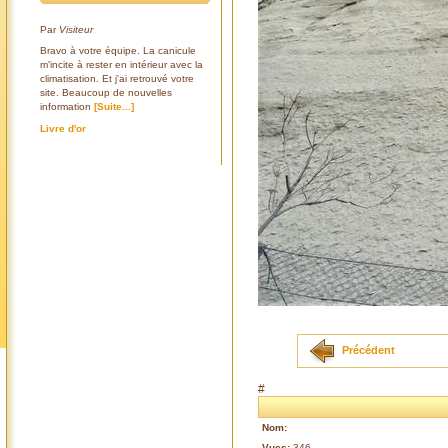
Par
Visiteur
Bravo à votre équipe. La canicule
m'incite à rester en intérieur avec la
climatisation. Et j'ai retrouvé votre
site. Beaucoup de nouvelles
information
[Suite...]
Livre d'or
Précédent
#
Nom:
Vues:
346