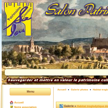
Accueil
Galerie photos
Habitat trog
Menu
Accueil
Galerie »
Habitat troglodytique d
Notre association