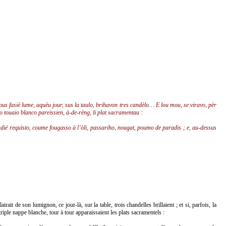
nous fasié lume, aquèu jour, sus la taulo, brihavon tres candèlo… E lou mou, se viravo, pèr
 touaio blanco pareissien, à-de-rèng, li plat sacramentau :
adié requisto, coume fougasso à l’òli, passariho, nougat, poumo de paradis ; e, au-dessus
rait de son lumignon, ce jour-là, sur la table, trois chandelles brillaient ; et si, parfois, la
iple nappe blanche, tour à tour apparaissaient les plats sacramentels :