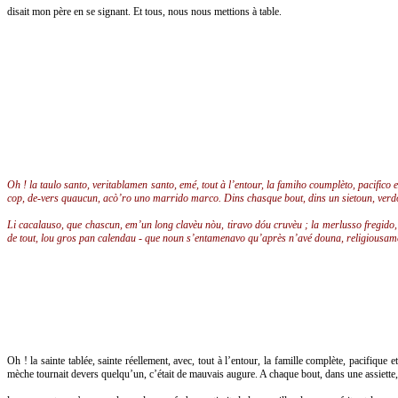
disait mon père en se signant. Et tous, nous nous mettions à table.
Oh ! la taulo santo, veritablamen santo, emé, tout à l’entour, la famiho coumplèto, pacifico
cop, de-vers quaucun, acò’ro uno marrido marco. Dins chasque bout, dins un sietoun, verdoul
Li cacalauso, que chascun, em’un long clavèu nòu, tiravo dóu cruvèu ; la merlusso fregido,
de tout, lou gros pan calendau - que noun s’entamenavo qu’après n’avé douna, religiousa
Oh ! la sainte tablée, sainte réellement, avec, tout à l’entour, la famille complète, pacifique e
mèche tournait devers quelqu’un, c’était de mauvais augure. A chaque bout, dans une assiette, v