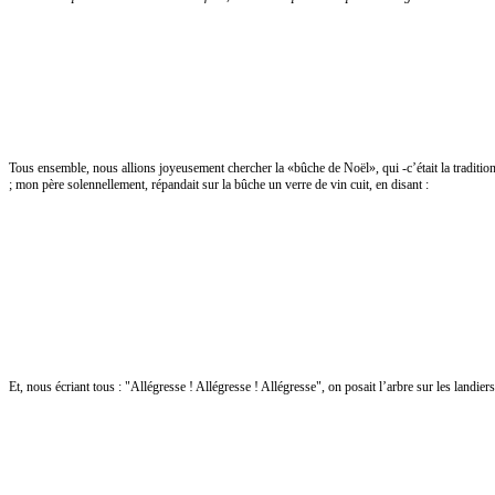
Tous ensemble, nous allions joyeusement chercher la «bûche de Noël», qui -c’était la tradition- de
; mon père solennellement, répandait sur la bûche un verre de vin cuit, en disant :
Et, nous écriant tous : "Allégresse ! Allégresse ! Allégresse", on posait l’arbre sur les landiers