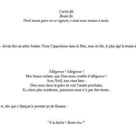
Cacho-fiò
Bouto fiò
Disié moun paire en se signant, e tóuti nous metian à taulo.
vait être un arbre fruitier. Nous l’apportions dans le Mas, tous en file, le plus âgé la tenant d’un
Allégresse ! Allégresse !
Mes beaux enfants, que Dieu nous comble d’allégresse !
Avec Noêl, tout vient bien :
Dieu nous fasse la grâce de voir l’année prochaine.
Et, sinon plus nombreux, puissions-nous n’y pas être moins.
 et, dès que s’élançait le premier jet de flamme :
"A la bûche ! Boute feu !"