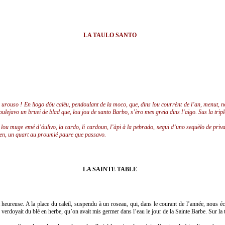
LA TAULO SANTO
 e urouso ! En liogo dóu calèu, pendoulant de la moco, que, dins lou courrènt de l’an, menut, 
ejavo un bruei de blad que, lou jou de santo Barbo, s’èro mes greia dins l’aigo. Sus la triplo
 lou muge emé d’óulivo, la cardo, li cardoun, l’àpi à la pebrado, segui d’uno sequèlo de priv
men, un quart au proumié paure que passavo.
LA SAINTE TABLE
t heureuse. A la place du caleil, suspendu à un roseau, qui, dans le courant de l’année, nous éclai
erdoyait du blé en herbe, qu’on avait mis germer dans l’eau le jour de la Sainte Barbe. Sur la tr