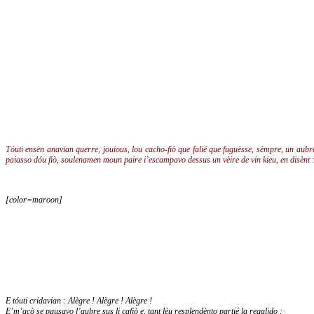
Tóuti ensèn anavian querre, jouious, lou cacho-fiò que falié que fuguèsse, sèmpre, un aubre 
paiasso dóu fiò, soulenamen moun paire i’escampavo dessus un vèire de vin kieu, en disènt 
[color=maroon]
E tóuti cridavian : Alègre ! Alègre ! Alègre !
E’m’acò se pausavo l’aubre sus li cafiò e, tant lèu resplendènto partié la regalido :