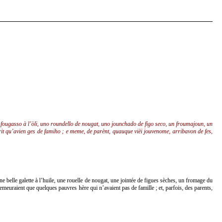
o fougasso à l’òli, uno roundello de nougat, uno jounchado de figo seco, un froumajoun, un
rit qu’avien ges de famiho ; e meme, de parènt, quauque vièi jouvenome, arribavon de fes,
ne belle galette à l’huile, une rouelle de nougat, une jointée de figues sèches, un fromage du
 demeuraient que quelques pauvres hère qui n’avaient pas de famille ; et, parfois, des parents,