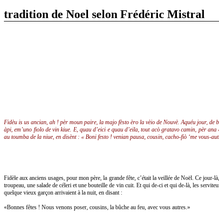
tradition de Noel selon Frédéric Mistral
Fidèu is us ancian, ah ! pèr moun paire, la majo fèsto èro la vèio de Nouvè. Aquéu jour, de
àpi, em’uno fiolo de vin kiue. E, quau d’eici e quau d’eila, tout acò gratavo camin, pèr a
au toumba de la niue, en disènt : « Boni festo ! venian pausa, cousin, cacho-fiò ‘me vous-aut
Fidèle aux anciens usages, pour mon père, la grande fête, c’était la veillée de Noël. Ce jour-l
troupeau, une salade de céleri et une bouteille de vin cuit. Et qui de-ci et qui de-là, les serv
quelque vieux garçon arrivaient à la nuit, en disant :
«Bonnes fêtes ! Nous venons poser, cousins, la bûche au feu, avec vous autres.»