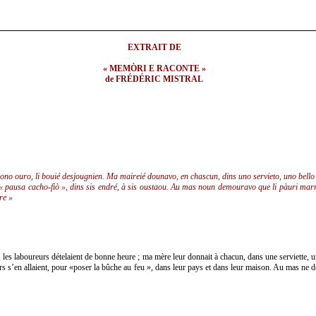
EXTRAIT DE
« MEMÒRI E RACONTE »
de FRÉDÉRIC MISTRAL
 bono ouro, li bouié desjougnien. Ma maireié dounavo, en chascun, dins uno servieto, uno bell
na « pausa cacho-fiò », dins sis endré, à sis oustaou. Au mas noun demouravo que li pàuri mar
re »
à, les laboureurs dételaient de bonne heure ; ma mère leur donnait à chacun, dans une serviette, u
iteurs s’en allaient, pour «poser la bûche au feu », dans leur pays et dans leur maison. Au mas ne