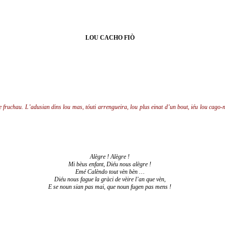
LOU CACHO FIÒ
fruchau. L’adusian dins lou mas, tóuti arrengueira, lou plus einat d’un bout, iéu lou cago-nis 
:
Alègre ! Alègre !
Mi bèus enfant, Diéu nous alègre !
Emé Calèndo tout vèn bèn …
Diéu nous fague la gràci de vèire l’an que vèn,
E se noun sian pas mai, que noun fugen pas mens !