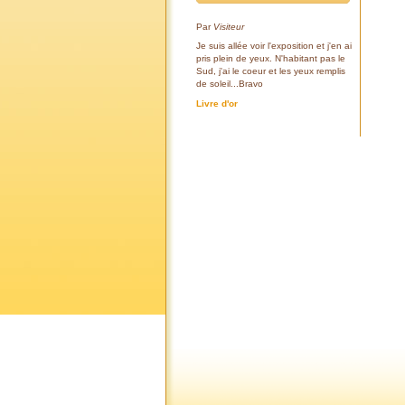
Par
Visiteur
Je suis allée voir l'exposition et j'en ai
pris plein de yeux. N'habitant pas le
Sud, j'ai le coeur et les yeux remplis
de soleil...Bravo
Livre d'or