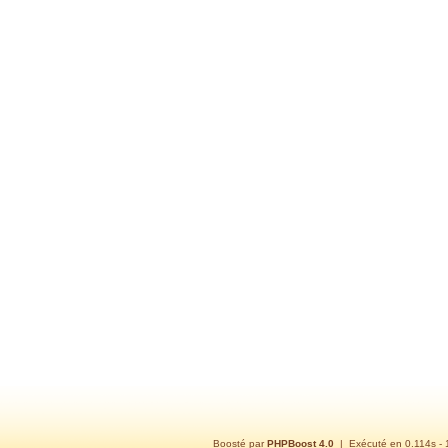
Boosté par
PHPBoost 4.0
| Exécuté en 0.114s -