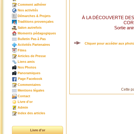
Comment adhérer
Nos activités
Démarches & Projets
À LA DÉCOUVERTE DES
Traditions provençales
COR
Sortie an
Salon autrefois
Moments pédagogiques
Bulletin Pas à Pas
Cliquer pour accéder aux photos
Activités Partenaires
Films
Articles de Presse
Liens amis
Nos Photos
Panoramiques
Page Facebook
Commentaires
Cette p
Mentions légales
Contact
Livre d'or
Admin
Index des articles
Livre d'or