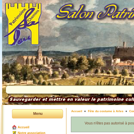
Accueil
Fête du costume à Arles
Co
Menu
Vous n'êtes pas autorisé à po
Accueil
Notre association