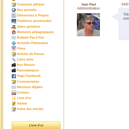
04/0
Jean Paul
Comment adhérer
Administrateur
Nos activités
Trè
Démarches & Projets
cos
Traditions provençales
Salon autrefois
Moments pédagogiques
Bulletin Pas à Pas
Activités Partenaires
Films
Articles de Presse
Liens amis
Nos Photos
Panoramiques
Page Facebook
Commentaires
Mentions légales
Contact
Livre d'or
Admin
Index des articles
Livre d'or