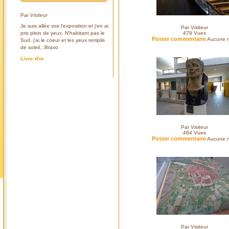
Par
Visiteur
Je suis allée voir l'exposition et j'en ai
Par Visiteur
pris plein de yeux. N'habitant pas le
479
Vues
Poster commentaire
Aucune n
Sud, j'ai le coeur et les yeux remplis
de soleil...Bravo
Livre d'or
Par Visiteur
464
Vues
Poster commentaire
Aucune n
Par Visiteur