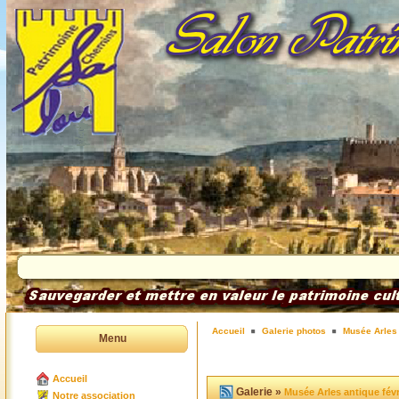
Accueil
Galerie photos
Musée Arles 
Menu
Accueil
Galerie »
Musée Arles antique févr
Notre association