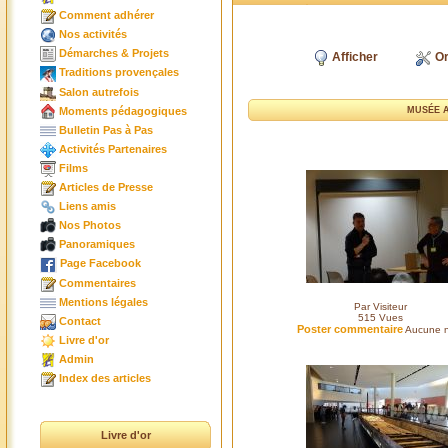
Comment adhérer
Nos activités
Démarches & Projets
Afficher
Or
Traditions provençales
Salon autrefois
Moments pédagogiques
MUSÉE A
Bulletin Pas à Pas
Activités Partenaires
Films
Articles de Presse
Liens amis
Nos Photos
Panoramiques
Page Facebook
Commentaires
Mentions légales
Par Visiteur
515
Vues
Contact
Poster commentaire
Aucune n
Livre d'or
Admin
Index des articles
Livre d'or