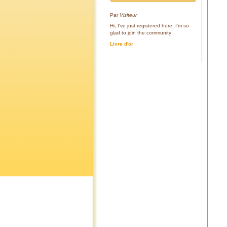
Par
Visiteur
Hi, I've just registered here, I'm so
glad to join the community
Livre d'or