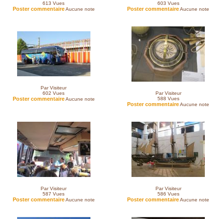
613
Vues
603
Vues
Poster commentaire
Poster commentaire
Aucune note
Aucune note
Par Visiteur
602
Vues
Par Visiteur
Poster commentaire
588
Vues
Aucune note
Poster commentaire
Aucune note
Par Visiteur
Par Visiteur
587
Vues
586
Vues
Poster commentaire
Poster commentaire
Aucune note
Aucune note