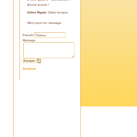
Bonne lecture !
Gilles Rigole
: Didier bonjour.
Merci pour ton message.
Voici les coordonnées:
Pseudo
43°38'48'' N
Message
05°07'24'' E
187 m
Si tu le peux, le veux, notre
association avec l'association
Archives
l'Eissame, fait une sortie le
vendredi 25 avril 2025 sur le
terrain pour découvrir ce four.
Tu peux t'y inscrire
Fraternellement, Gilles
RIGOLE, président 2025
Didier C
: Bonjour,
Je suis à la recherche de la
positi GPS du Four à Cade de
Salon, auriez-vous cette info .
Merci d'avance