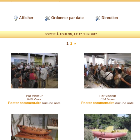
Afficher
Ordonner par date
Direction
SORTIE À TOULON, LE 17 JUIN 2017
1
2
»
Par Visiteur
Par Visiteur
640
Vues
634
Vues
Poster commentaire
Poster commentaire
Aucune note
Aucune note