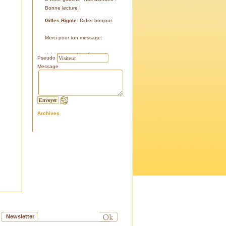
Bonne lecture !
Gilles Rigole
: Didier bonjour.
Merci pour ton message.
Voici les coordonnées:
Pseudo
43°38'48'' N
Message
05°07'24'' E
187 m
Si tu le peux, le veux, notre
association avec l'association
Archives
l'Eissame, fait une sortie le
vendredi 25 avril 2025 sur le
terrain pour découvrir ce four.
Tu peux t'y inscrire
Fraternellement, Gilles
RIGOLE, président 2025
Didier C
: Bonjour,
Je suis à la recherche de la
positi GPS du Four à Cade de
Salon, auriez-vous cette info .
Newsletter
Merci d'avance