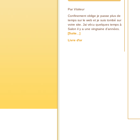
Par
Visiteur
Confinement oblige je passe plus de
temps sur le web et je suis tombé sur
votre site. Jai vécu quelques temps à
Salon il y a une vingtaine d'années.
[Suite...]
Livre d'or