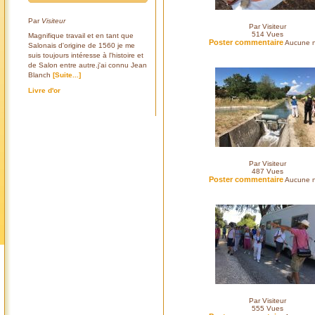
Par
Visiteur
Par Visiteur
514
Vues
Magnifique travail et en tant que
Poster commentaire
Aucune n
Salonais d'origine de 1560 je me
suis toujours intéresse à l'histoire et
de Salon entre autre.j'ai connu Jean
Blanch
[Suite...]
Livre d'or
Par Visiteur
487
Vues
Poster commentaire
Aucune n
Par Visiteur
555
Vues