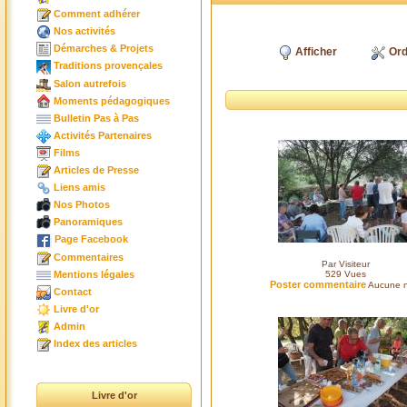
Comment adhérer
Nos activités
Démarches & Projets
Afficher
Ord
Traditions provençales
Salon autrefois
Moments pédagogiques
Bulletin Pas à Pas
Activités Partenaires
Films
Articles de Presse
Liens amis
Nos Photos
Panoramiques
Page Facebook
Commentaires
Par Visiteur
Mentions légales
529
Vues
Poster commentaire
Aucune n
Contact
Livre d'or
Admin
Index des articles
Livre d'or