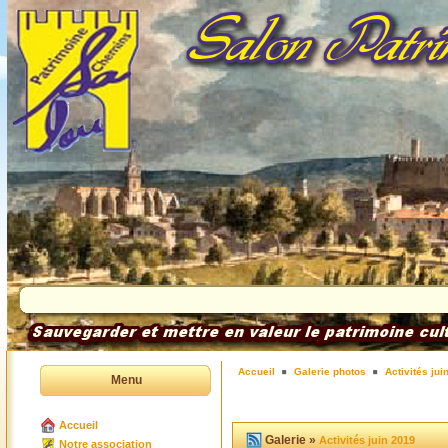
Accueil
Galerie photos
Activités jui
Menu
Accueil
Galerie »
Activités juin 2019
Notre association