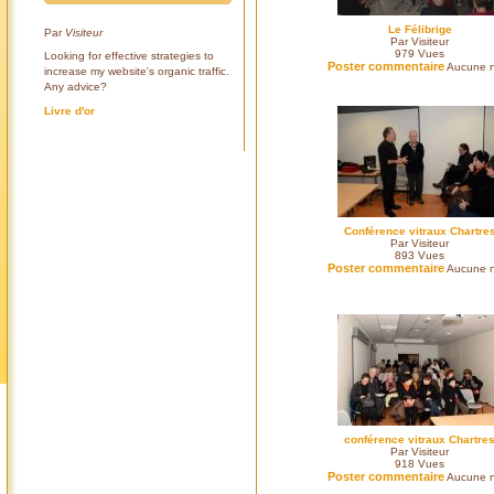
Le Félibrige
Par
Visiteur
Par Visiteur
979
Vues
Looking for effective strategies to
Poster commentaire
Aucune n
increase my website's organic traffic.
Any advice?
Livre d'or
Conférence vitraux Chartre
Par Visiteur
893
Vues
Poster commentaire
Aucune n
conférence vitraux Chartre
Par Visiteur
918
Vues
Poster commentaire
Aucune n