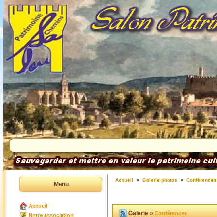
Accueil
Galerie photos
Conférences
Menu
Accueil
Galerie »
Conférences
Notre association