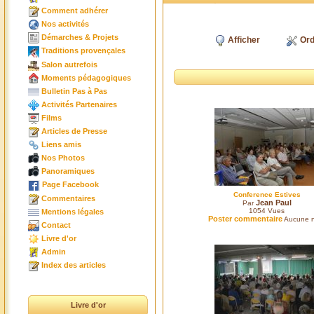
Comment adhérer
Nos activités
Démarches & Projets
Afficher
Ord
Traditions provençales
Salon autrefois
Moments pédagogiques
Bulletin Pas à Pas
Activités Partenaires
Films
Articles de Presse
Liens amis
Nos Photos
Panoramiques
Page Facebook
Conference Estives
Commentaires
Jean Paul
Par
1054
Vues
Mentions légales
Poster commentaire
Aucune n
Contact
Livre d'or
Admin
Index des articles
Livre d'or