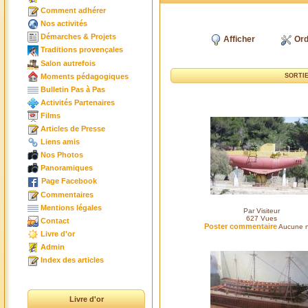
Comment adhérer
Nos activités
Démarches & Projets
Afficher
Ord
Traditions provençales
Salon autrefois
Moments pédagogiques
SORTIE
Bulletin Pas à Pas
Activités Partenaires
Films
Articles de Presse
Liens amis
Nos Photos
Panoramiques
Page Facebook
Commentaires
Mentions légales
Par Visiteur
627
Vues
Contact
Poster commentaire
Aucune n
Livre d'or
Admin
Index des articles
Livre d'or