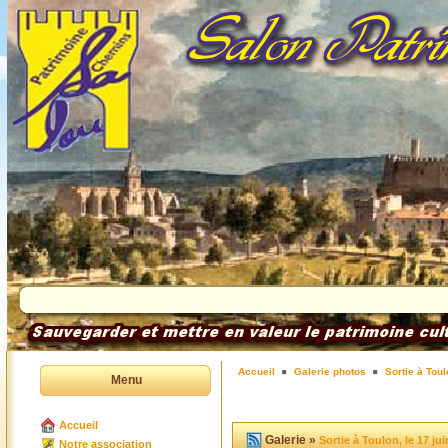
Accueil
Galerie photos
Sortie à Toul
Menu
Accueil
Galerie »
Sortie à Toulon, le 17 ju
Notre association