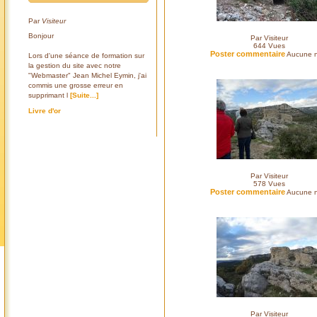
Par
Visiteur
Bonjour
Par Visiteur
644
Vues
Poster commentaire
Aucune n
Lors d'une séance de formation sur
la gestion du site avec notre
"Webmaster" Jean Michel Eymin, j'ai
commis une grosse erreur en
supprimant l
[Suite...]
Livre d'or
Par Visiteur
578
Vues
Poster commentaire
Aucune n
Par Visiteur