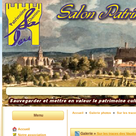
Accueil
Galerie photos
Sur les trac
Menu
Accueil
Galerie »
Sur les traces des Vaud
Notre association