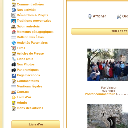
Comment adhérer
Nos activités
Démarches & Projets
Afficher
Ord
Traditions provençales
Salon autrefois
Moments pédagogiques
SUR LES TR
Bulletin Pas à Pas
Activités Partenaires
Films
Articles de Presse
Liens amis
Nos Photos
Panoramiques
Page Facebook
Commentaires
Mentions légales
Par Visiteur
637
Vues
Contact
Poster commentaire
Aucune n
Livre d'or
Admin
Index des articles
Livre d'or