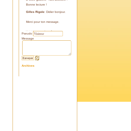
Bonne lecture !
Gilles Rigole
: Didier bonjour.
Merci pour ton message.
Voici les coordonnées:
Pseudo
43°38'48'' N
Message
05°07'24'' E
187 m
Si tu le peux, le veux, notre
association avec l'association
Archives
l'Eissame, fait une sortie le
vendredi 25 avril 2025 sur le
terrain pour découvrir ce four.
Tu peux t'y inscrire
Fraternellement, Gilles
RIGOLE, président 2025
Didier C
: Bonjour,
Je suis à la recherche de la
positi GPS du Four à Cade de
Salon, auriez-vous cette info .
Merci d'avance