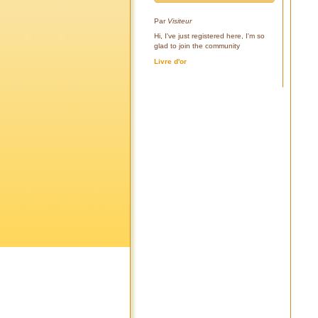
Par
Visiteur
Hi, I've just registered here, I'm so
glad to join the community
Livre d'or