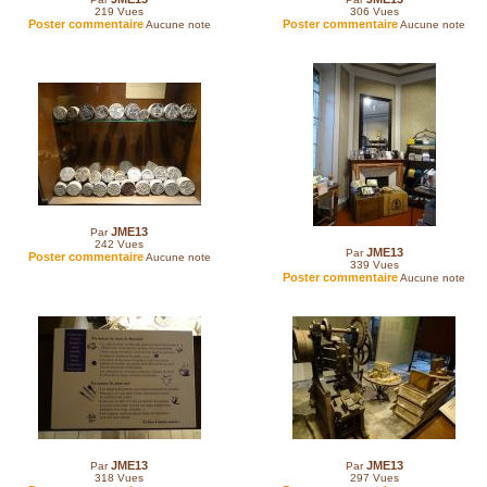
219
Vues
306
Vues
Poster commentaire
Poster commentaire
Aucune note
Aucune note
JME13
Par
242
Vues
JME13
Par
Poster commentaire
Aucune note
339
Vues
Poster commentaire
Aucune note
JME13
JME13
Par
Par
318
Vues
297
Vues