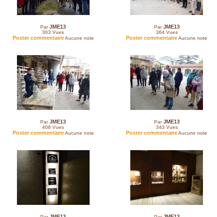
JME13
JME13
Par
Par
303
Vues
364
Vues
Poster commentaire
Poster commentaire
Aucune note
Aucune note
JME13
JME13
Par
Par
408
Vues
343
Vues
Poster commentaire
Poster commentaire
Aucune note
Aucune note
JME13
JME13
Par
Par