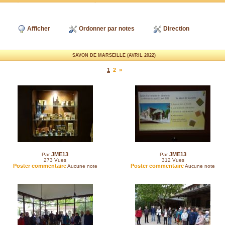
Afficher
Ordonner par notes
Direction
SAVON DE MARSEILLE (AVRIL 2022)
1
2
»
JME13
JME13
Par
Par
273
Vues
312
Vues
Poster commentaire
Poster commentaire
Aucune note
Aucune note