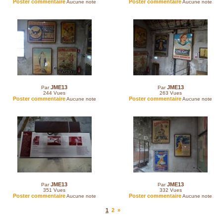
Poster commentaire
Poster commentaire
Aucune note
Aucune note
JME13
JME13
Par
Par
244
Vues
263
Vues
Poster commentaire
Poster commentaire
Aucune note
Aucune note
JME13
JME13
Par
Par
351
Vues
332
Vues
Poster commentaire
Poster commentaire
Aucune note
Aucune note
1
2
»