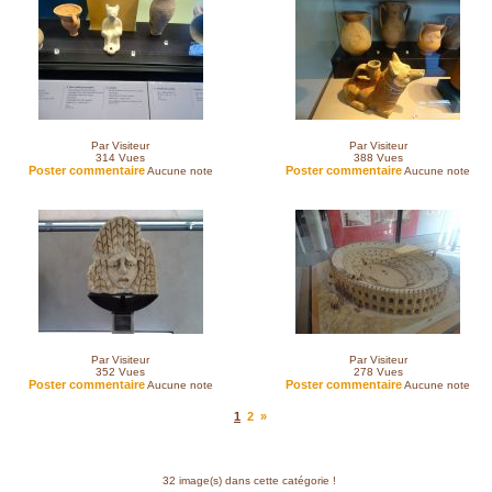
Par Visiteur
Par Visiteur
314
Vues
388
Vues
Poster commentaire
Poster commentaire
Aucune note
Aucune note
Par Visiteur
Par Visiteur
352
Vues
278
Vues
Poster commentaire
Poster commentaire
Aucune note
Aucune note
1
2
»
32 image(s) dans cette catégorie !