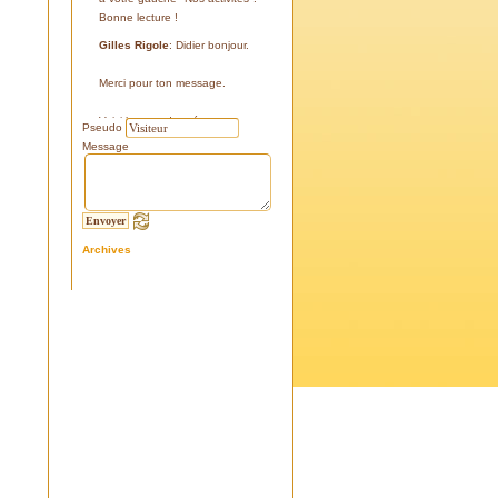
Bonne lecture !
Gilles Rigole
: Didier bonjour.
Merci pour ton message.
Voici les coordonnées:
Pseudo
43°38'48'' N
Message
05°07'24'' E
187 m
Si tu le peux, le veux, notre
association avec l'association
Archives
l'Eissame, fait une sortie le
vendredi 25 avril 2025 sur le
terrain pour découvrir ce four.
Tu peux t'y inscrire
Fraternellement, Gilles
RIGOLE, président 2025
Didier C
: Bonjour,
Je suis à la recherche de la
positi GPS du Four à Cade de
Salon, auriez-vous cette info .
Merci d'avance