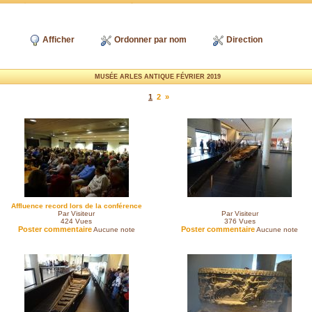
Afficher
Ordonner par nom
Direction
MUSÉE ARLES ANTIQUE FÉVRIER 2019
1
2
»
Affluence record lors de la conférence
Par Visiteur
Par Visiteur
424
Vues
376
Vues
Poster commentaire
Poster commentaire
Aucune note
Aucune note