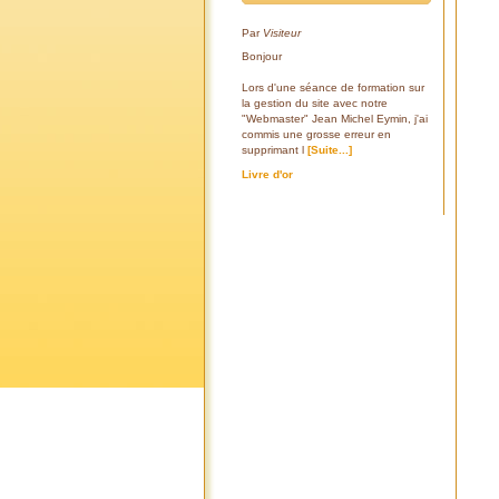
Par
Visiteur
Bonjour
Lors d'une séance de formation sur
la gestion du site avec notre
"Webmaster" Jean Michel Eymin, j'ai
commis une grosse erreur en
supprimant l
[Suite...]
Livre d'or