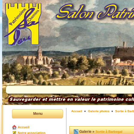
Accueil
Galerie photos
Sortie à Bar
Menu
Accueil
Galerie »
Sortie à Barbegal
Notre association