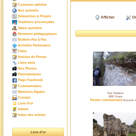
Comment adhérer
Nos activités
Démarches & Projets
Afficher
Or
Traditions provençales
Salon autrefois
Moments pédagogiques
Bulletin Pas à Pas
Activités Partenaires
Films
Articles de Presse
Liens amis
Nos Photos
Panoramiques
Page Facebook
Commentaires
Mentions légales
Par Visiteur
660
Vues
Contact
Poster commentaire
Aucune n
Livre d'or
Admin
Index des articles
Livre d'or