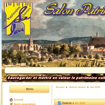
Accueil
Galerie photos
AG 2025
Menu
Accueil
Galerie »
AG 2025
Notre association