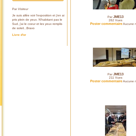
Par
Visiteur
Je suis allée voir l'exposition et j'en ai
JME13
Par
pris plein de yeux. N'habitant pas le
262
Vues
Poster commentaire
Sud, j'ai le coeur et les yeux remplis
Aucune n
de soleil...Bravo
Livre d'or
JME13
Par
211
Vues
Poster commentaire
Aucune n