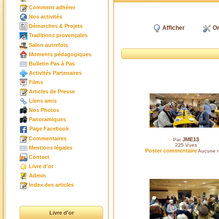
Comment adhérer
Nos activités
Démarches & Projets
Afficher
Or
Traditions provençales
Salon autrefois
Moments pédagogiques
Bulletin Pas à Pas
Activités Partenaires
Films
Articles de Presse
Liens amis
Nos Photos
Panoramiques
Page Facebook
Commentaires
JME13
Par
225
Vues
Mentions légales
Poster commentaire
Aucune n
Contact
Livre d'or
Admin
Index des articles
Livre d'or