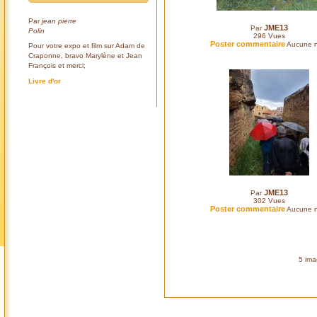
Par
jean pierre
JME13
Par
Polin
296
Vues
Poster commentaire
Aucune n
Pour votre expo et film sur Adam de
Craponne, bravo Marylène et Jean
François et merci;
Livre d'or
JME13
Par
302
Vues
Poster commentaire
Aucune n
5 ima