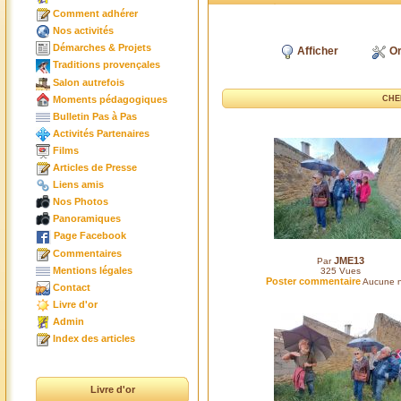
Comment adhérer
Nos activités
Démarches & Projets
Afficher
Or
Traditions provençales
Salon autrefois
Moments pédagogiques
CHEM
Bulletin Pas à Pas
Activités Partenaires
Films
Articles de Presse
Liens amis
Nos Photos
Panoramiques
Page Facebook
Commentaires
JME13
Par
Mentions légales
325
Vues
Poster commentaire
Aucune n
Contact
Livre d'or
Admin
Index des articles
Livre d'or