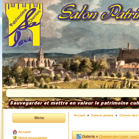
Accueil
Galerie photos
Chemin des 
Menu
Accueil
Galerie »
Chemin des Lices - mai 
Notre association