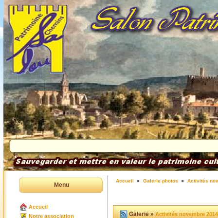
Accueil
Galerie photos
Activités n
Menu
Accueil
Galerie »
Activités novembre 2014
Notre association