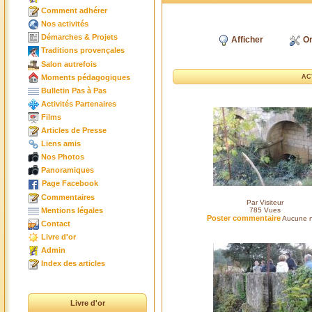
Comment adhérer
Nos activités
Démarches & Projets
Afficher
Or
Traditions provençales
Salon autrefois
Moments pédagogiques
AC
Bulletin Pas à Pas
Activités Partenaires
Films
Articles de Presse
Liens amis
Nos Photos
Panoramiques
Page Facebook
Commentaires
Par Visiteur
Mentions légales
785
Vues
Poster commentaire
Aucune n
Contact
Livre d'or
Admin
Index des articles
Livre d'or