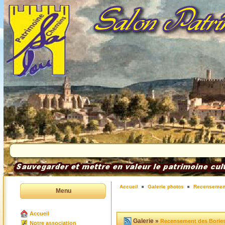
Accueil
Galerie photos
Recensement
Menu
Accueil
Galerie »
Recensement des Borie
Notre association