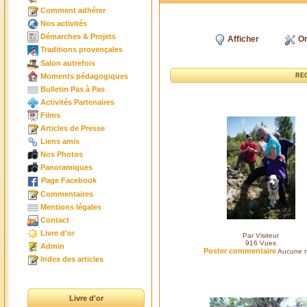
Comment adhérer
Nos activités
Démarches & Projets
Afficher
Or
Traditions provençales
Salon autrefois
Moments pédagogiques
RE
Bulletin Pas à Pas
Activités Partenaires
Films
Articles de Presse
Liens amis
Nos Photos
Panoramiques
Page Facebook
Commentaires
Mentions légales
Contact
Livre d'or
Par Visiteur
916
Vues
Admin
Poster commentaire
Aucune n
Index des articles
Livre d'or