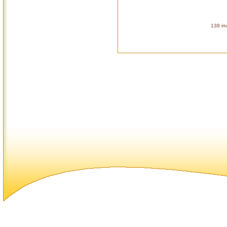
138 im