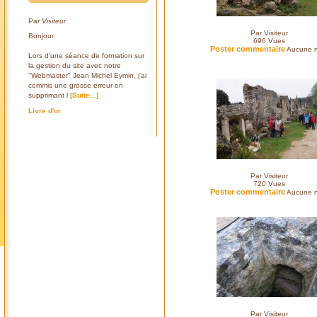
Par
Visiteur
Par Visiteur
Bonjour
696
Vues
Poster commentaire
Aucune n
Lors d'une séance de formation sur
la gestion du site avec notre
"Webmaster" Jean Michel Eymin, j'ai
commis une grosse erreur en
supprimant l
[Suite...]
Livre d'or
Par Visiteur
720
Vues
Poster commentaire
Aucune n
Par Visiteur