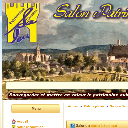
Accueil
Galerie photos
Sortie à Bar
Menu
Accueil
Galerie »
Sortie à Barbegal
Notre association