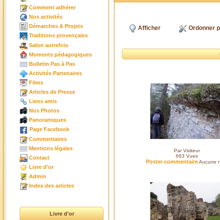
Comment adhérer
Nos activités
Démarches & Projets
Afficher
Ordonner p
Traditions provençales
Salon autrefois
Moments pédagogiques
Bulletin Pas à Pas
Activités Partenaires
Films
Articles de Presse
Liens amis
Nos Photos
Panoramiques
Page Facebook
Commentaires
Mentions légales
Par Visiteur
663
Vues
Contact
Poster commentaire
Aucune n
Livre d'or
Admin
Index des articles
Livre d'or