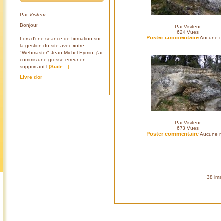
Par
Visiteur
Bonjour
Par Visiteur
624
Vues
Poster commentaire
Aucune n
Lors d'une séance de formation sur
la gestion du site avec notre
"Webmaster" Jean Michel Eymin, j'ai
commis une grosse erreur en
supprimant l
[Suite...]
Livre d'or
Par Visiteur
673
Vues
Poster commentaire
Aucune n
38 ima