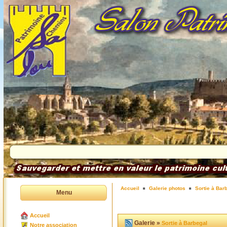
Accueil
Galerie photos
Sortie à Bar
Menu
Accueil
Galerie »
Sortie à Barbegal
Notre association