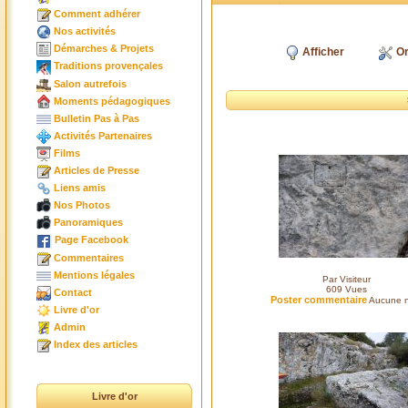
Comment adhérer
Nos activités
Démarches & Projets
Afficher
Or
Traditions provençales
Salon autrefois
Moments pédagogiques
Bulletin Pas à Pas
Activités Partenaires
Films
Articles de Presse
Liens amis
Nos Photos
Panoramiques
Page Facebook
Commentaires
Mentions légales
Par Visiteur
609
Vues
Contact
Poster commentaire
Aucune n
Livre d'or
Admin
Index des articles
Livre d'or