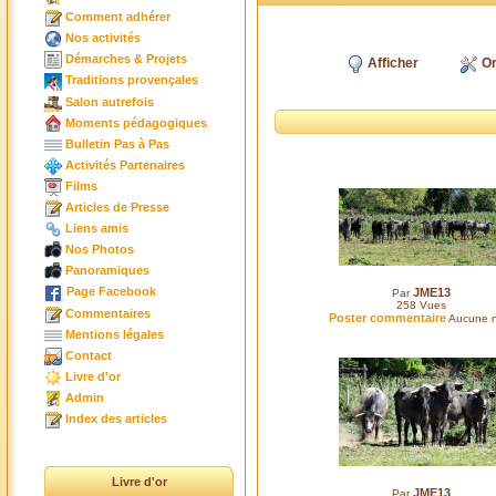
Comment adhérer
Nos activités
Démarches & Projets
Afficher
Or
Traditions provençales
Salon autrefois
Moments pédagogiques
Bulletin Pas à Pas
Activités Partenaires
Films
Articles de Presse
Liens amis
Nos Photos
Panoramiques
Page Facebook
JME13
Par
258
Vues
Commentaires
Poster commentaire
Aucune n
Mentions légales
Contact
Livre d'or
Admin
Index des articles
Livre d'or
JME13
Par