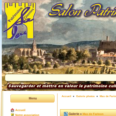
Accueil
Galerie photos
Mas de Fari
Menu
Accueil
Galerie »
Mas de Farinon
Notre association