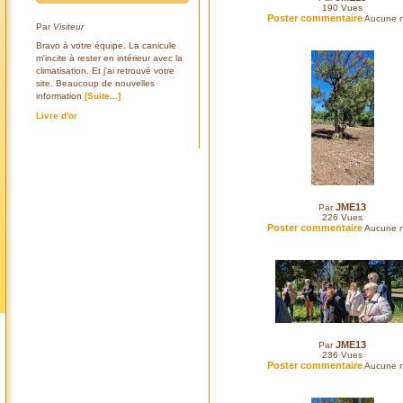
190
Vues
Poster commentaire
Aucune n
Par
Visiteur
Bravo à votre équipe. La canicule
m'incite à rester en intérieur avec la
climatisation. Et j'ai retrouvé votre
site. Beaucoup de nouvelles
information
[Suite...]
Livre d'or
JME13
Par
226
Vues
Poster commentaire
Aucune n
JME13
Par
236
Vues
Poster commentaire
Aucune n