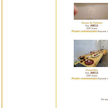
Sceau de Farinon
JME13
Par
255
Vues
Poster commentaire
Aucune n
Victuailles
JME13
Par
238
Vues
Poster commentaire
Aucune n
54 ima