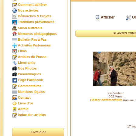
Comment adhérer
Nos activités
Démarches & Projets
Afficher
Or
Traditions provençales
Salon autrefois
Moments pédagogiques
PLANTES COME
Bulletin Pas à Pas
Activités Partenaires
Films
Articles de Presse
Liens amis
Nos Photos
Panoramiques
Page Facebook
Commentaires
Mentions légales
Par Visiteur
562
Vues
Contact
Poster commentaire
Aucune n
Livre d'or
Admin
Index des articles
17 ima
Livre d'or