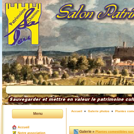
Accueil
Galerie photos
Plantes come
Menu
Accueil
Galerie »
Plantes comestibles sur
Notre association