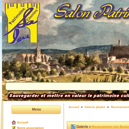
Accueil
Galerie photos
Recensement
Menu
Accueil
Galerie »
Recensement des Borie
Notre association