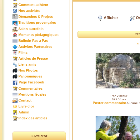
Comment adhérer
Nos activités
Démarches & Projets
Afficher
Or
Traditions provençales
Salon autrefois
Moments pédagogiques
RE
Bulletin Pas à Pas
«
Activités Partenaires
Films
Articles de Presse
Liens amis
Nos Photos
Panoramiques
Page Facebook
Commentaires
Mentions légales
Par Visiteur
677
Vues
Contact
Poster commentaire
Aucune n
Livre d'or
Admin
Index des articles
Livre d'or