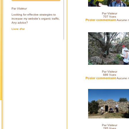
Par
Visiteur
Par Visiteur
Looking for effective strategies to
707
Vues
increase my website's organic traffic.
Poster commentaire
Aucune n
Any advice?
Livre d'or
Par Visiteur
686
Vues
Poster commentaire
Aucune n
Par Visiteur
785
Vues