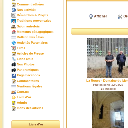
Comment adhérer
Nos activités
Démarches & Projets
Afficher
Or
Traditions provençales
Salon autrefois
Moments pédagogiques
Bulletin Pas à Pas
Activités Partenaires
Films
Articles de Presse
Liens amis
Nos Photos
Panoramiques
Page Facebook
La Routo - Domaine du Mer
Commentaires
Photos sortie 22/04/23
Mentions légales
14 image(s)
Contact
Livre d'or
Admin
Index des articles
Livre d'or