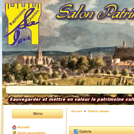
Accueil
Galerie photos
Menu
Accueil
Galerie
Notre association