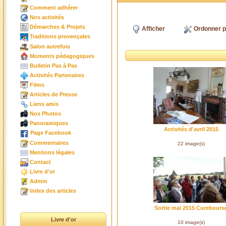
Comment adhérer
Nos activités
Démarches & Projets
Afficher
Ordonner p
Traditions provençales
Salon autrefois
Moments pédagogiques
Bulletin Pas à Pas
Activités Partenaires
Films
Articles de Presse
Liens amis
Nos Photos
Panoramiques
Activités d'avril 2015
Page Facebook
Commentaires
22 image(s)
Mentions légales
Contact
Livre d'or
Admin
Index des articles
Sortie mai 2015 Curebours
Livre d'or
10 image(s)