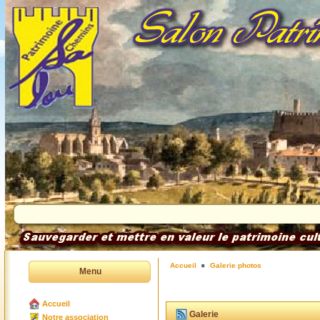
Accueil
Galerie photos
Menu
Accueil
Galerie
Notre association