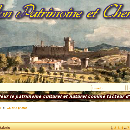
l
Galerie photos
alerie
...
1
2
3
4
7