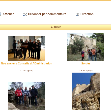
Afficher
Ordonner par commentaire
Direction
ALBUMS
Nos anciens Conseils d'ADministration
Sorties
11 image(s)
28 image(s)