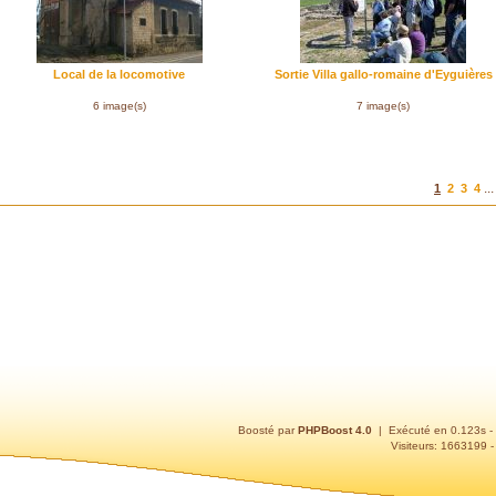
Local de la locomotive
Sortie Villa gallo-romaine d'Eyguières
6 image(s)
7 image(s)
..
1
2
3
4
Boosté par
PHPBoost 4.0
| Exécuté en 0.123s -
Visiteurs: 1663199 -