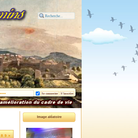
Image aléatoire
8
9
»