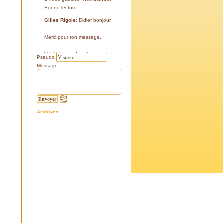
Bonne lecture !
Gilles Rigole
: Didier bonjour.
Merci pour ton message.
Voici les coordonnées:
Pseudo
43°38'48'' N
Message
05°07'24'' E
187 m
Si tu le peux, le veux, notre
association avec l'association
Archives
l'Eissame, fait une sortie le
vendredi 25 avril 2025 sur le
terrain pour découvrir ce four.
Tu peux t'y inscrire
Fraternellement, Gilles
RIGOLE, président 2025
Didier C
: Bonjour,
Je suis à la recherche de la
positi GPS du Four à Cade de
Salon, auriez-vous cette info .
Merci d'avance