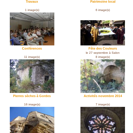
Travaux
Patrimoine local
1 image(s)
6 image(s)
Conférences
Fête des Couleurs
le 27 septembre à Salon
11 image(s)
8 image(s)
Pierres sèches à Gordes
Activités novembre 2014
16 image(s)
7 image(s)