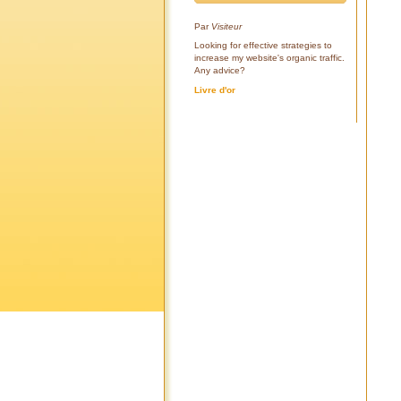
Par
Visiteur
Looking for effective strategies to
increase my website's organic traffic.
Any advice?
Livre d'or